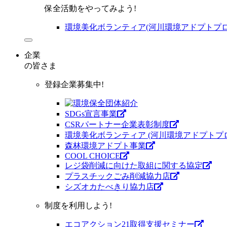
保全活動をやってみよう!
環境美化ボランティア(河川環境アドプトプロ
企業
の皆さま
登録企業募集中!
SDGs宣言事業
CSRパートナー企業表彰制度
環境美化ボランティア (河川環境アドプトプ
森林環境アドプト事業
COOL CHOICE
レジ袋削減に向けた取組に関する協定
プラスチックごみ削減協力店
シズオカたべきり協力店
制度を利用しよう!
エコアクション21取得支援セミナー