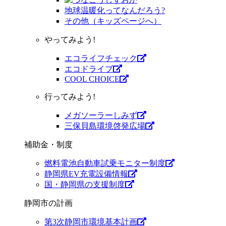
地球温暖化ってなんだろう?
その他（キッズページへ）
やってみよう!
エコライフチェック
エコドライブ
COOL CHOICE
行ってみよう!
メガソーラーしみず
三保貝島環境啓発広場
補助金・制度
燃料電池自動車試乗モニター制度
静岡県EV充電設備情報
国・静岡県の支援制度
静岡市の計画
第3次静岡市環境基本計画