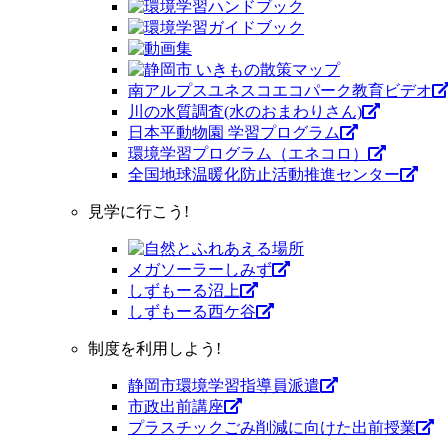
南アルプスユネスコエコパーク教育ビデオ
川の水質調査(水のおまわりさん)
日本平動物園 学習プログラム
環境学習プログラム（エネコロ）
全国地球温暖化防止活動推進センター
見学に行こう!
メガソーラーしみず
しずもーる沼上
しずもーる⻄ケ谷
制度を利用しよう!
静岡市環境学習指導員派遣
市政出前講座
プラスチックごみ削減に向けた出前授業