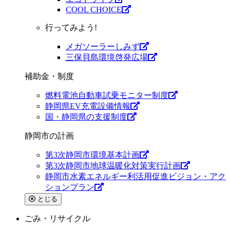
COOL CHOICE
行ってみよう!
メガソーラーしみず
三保貝島環境啓発広場
補助金・制度
燃料電池自動車試乗モニター制度
静岡県EV充電設備情報
国・静岡県の支援制度
静岡市の計画
第3次静岡市環境基本計画
第3次静岡市地球温暖化対策実行計画
静岡市水素エネルギー利活用促進ビジョン・アク
ションプラン
とじる
ごみ・リサイクル