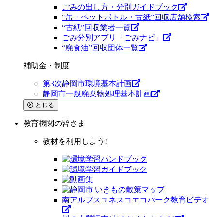
ごみの出し方・分別ガイドブック
“缶・ペットボトル・古紙”回収店舗検索
“古紙”回収業者一覧
ごみ分別アプリ「ごみナビ」
“廃食油”回収団体一覧
補助金・制度
第3次静岡市環境基本計画
静岡市一般廃棄物処理基本計画
とじる
教育機関
の皆さま
教材を利用しよう!
南アルプスユネスコエコパーク教育ビデオ