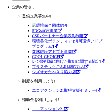
企業
の皆さま
登録企業募集中!
SDGs宣言事業
CSRパートナー企業表彰制度
環境美化ボランティア (河川環境アドプト
プログラム)
森林環境アドプト事業
COOL CHOICE
レジ袋削減に向けた取組に関する協定
プラスチックごみ削減協力店
シズオカたべきり協力店
制度を利用しよう!
エコアクション21取得支援セミナー
補助金を利用しよう!
エコアクション21