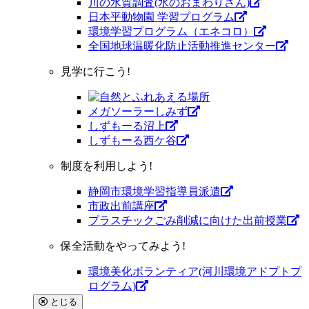
川の水質調査(水のおまわりさん)
日本平動物園 学習プログラム
環境学習プログラム（エネコロ）
全国地球温暖化防止活動推進センター
見学に行こう!
メガソーラーしみず
しずもーる沼上
しずもーる⻄ケ谷
制度を利用しよう!
静岡市環境学習指導員派遣
市政出前講座
プラスチックごみ削減に向けた出前授業
保全活動をやってみよう!
環境美化ボランティア(河川環境アドプトプ
ログラム)
とじる