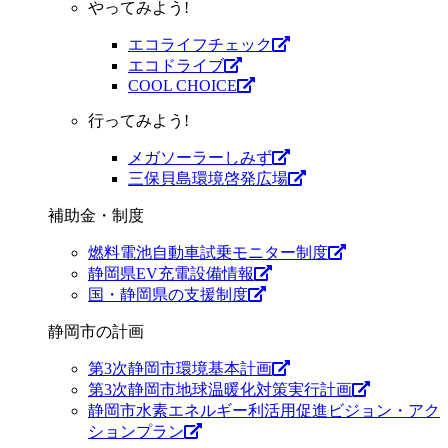
やってみよう!
エコライフチェック
エコドライブ
COOL CHOICE
行ってみよう!
メガソーラーしみず
三保貝島環境啓発広場
補助金・制度
燃料電池自動車試乗モニター制度
静岡県EV充電設備情報
国・静岡県の支援制度
静岡市の計画
第3次静岡市環境基本計画
第3次静岡市地球温暖化対策実行計画
静岡市水素エネルギー利活用促進ビジョン・アク
ションプラン