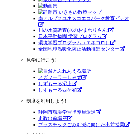
南アルプスユネスコエコパーク教育ビデオ
川の水質調査(水のおまわりさん)
日本平動物園 学習プログラム
環境学習プログラム（エネコロ）
全国地球温暖化防止活動推進センター
見学に行こう!
メガソーラーしみず
しずもーる沼上
しずもーる⻄ケ谷
制度を利用しよう!
静岡市環境学習指導員派遣
市政出前講座
プラスチックごみ削減に向けた出前授業