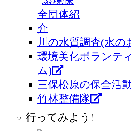
川の水質調査(水の
環境美化ボランテ
ム)
三保松原の保全活
竹林整備隊
行ってみよう!