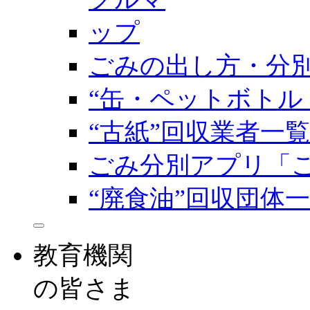
ごみの出し方・分
“缶・ペットボトル
“古紙”回収業者一覧
ごみ分別アプリ「
“廃食油”回収団体
教育機関
の皆さま