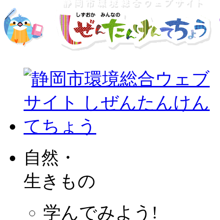
自然・
生きもの
学んでみよう!