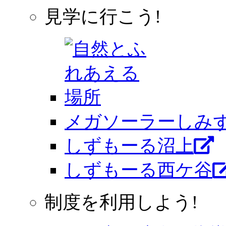
見学に行こう!
メガソーラーしみ
しずもーる沼上
しずもーる⻄ケ谷
制度を利用しよう!